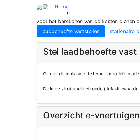
Laadplein koste
Home
voor het berekenen van de kosten dienen e
laadbehoefte vaststellen
stationaire b
Stel laadbehoefte vast
Ga met de muis over de
voor extra-informatie
De in de vloottabel getoonde (default-)waard
Overzicht e-voertuige